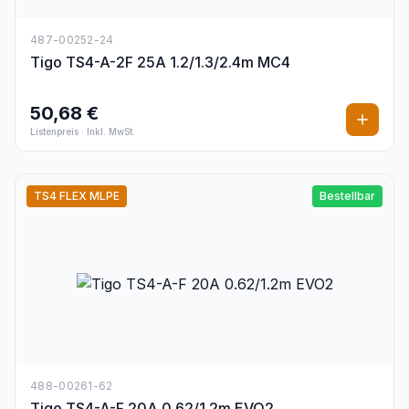
487-00252-24
Tigo TS4-A-2F 25A 1.2/1.3/2.4m MC4
50,68 €
Listenpreis
·
Inkl. MwSt.
TS4 FLEX MLPE
Bestellbar
488-00261-62
Tigo TS4-A-F 20A 0.62/1.2m EVO2