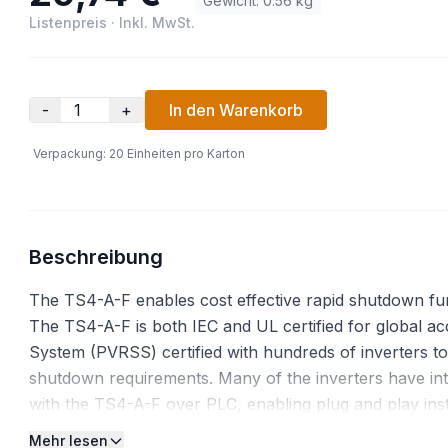
Gewicht
:
0.56
kg
Listenpreis
·
Inkl. MwSt.
-
+
In den Warenkorb
Verpackung
:
20
Einheiten pro Karton
Beschreibung
The TS4-A-F enables cost effective rapid shutdown func
The TS4-A-F is both IEC and UL certified for global 
System (PVRSS) certified with hundreds of inverters t
shutdown requirements. Many of the inverters have in
with the TS4-A-F over PLC, enabling plug and play ins
to 725W (UL) 700W (IEC) per channel, IEC and UL cer
Mehr lesen