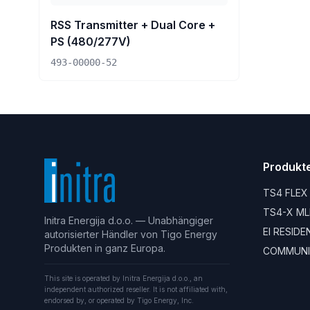
RSS Transmitter + Dual Core +
PS (480/277V)
493-00000-52
Produkt
TS4 FLEX
TS4-X ML
Initra Energija d.o.o. — Unabhängiger
EI RESID
autorisierter Händler von Tigo Energy
Produkten in ganz Europa.
COMMUNI
This site is operated by Initra Energija d.o.o., an
independent authorized reseller. It is not affiliated with,
endorsed by, or operated by Tigo Energy, Inc.