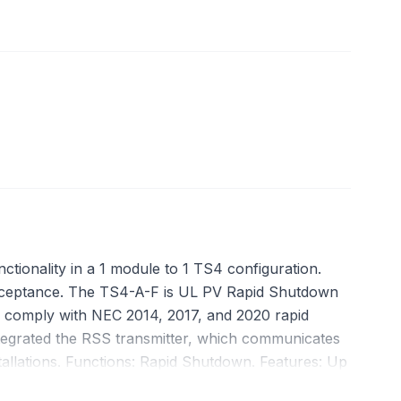
tionality in a 1 module to 1 TS4 configuration.
acceptance. The TS4-A-F is UL PV Rapid Shutdown
o comply with NEC 2014, 2017, and 2020 rapid
tegrated the RSS transmitter, which communicates
tallations. Functions: Rapid Shutdown. Features: Up
tified, Meets US NEC rapid shutdown safety