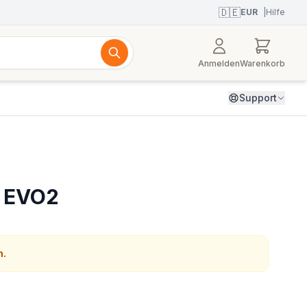
🇩🇪
EUR
|
Hilfe
Anmelden
Warenkorb
Support
m EVO2
n.