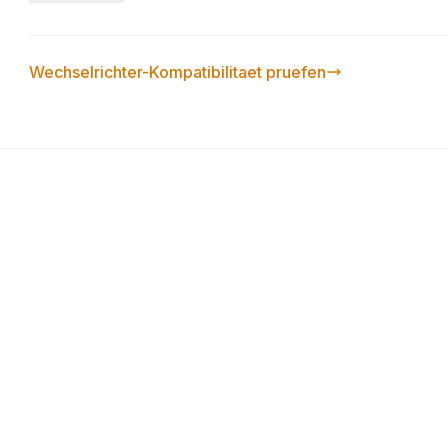
requirements, UL PVRSS certified with the largest net
MC4 (standard) connectors, Snaps to module frame fo
PLC communication, 25-year warranty. Configuration: 
Wechselrichter-Kompatibilitaet pruefen