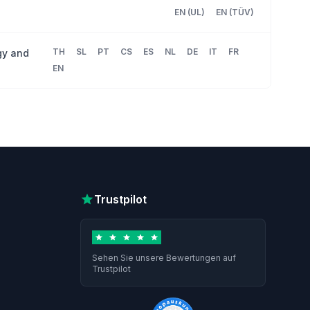
EN (UL)
EN (TÜV)
TH
SL
PT
CS
ES
NL
DE
IT
FR
gy and
EN
Trustpilot
Sehen Sie unsere Bewertungen auf
Trustpilot