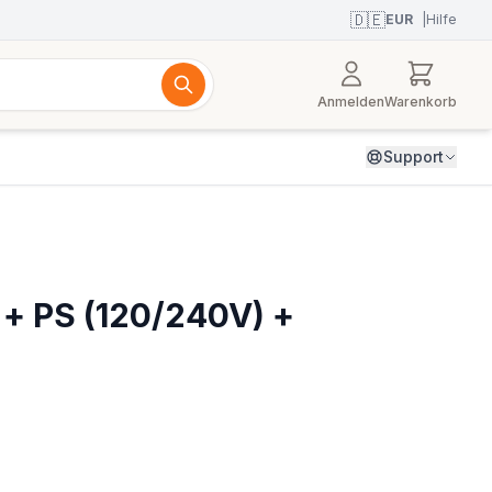
🇩🇪
EUR
|
Hilfe
Anmelden
Warenkorb
Support
 + PS (120/240V) +