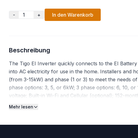
-
+
In den Warenkorb
Beschreibung
The Tigo EI Inverter quickly connects to the EI Batter
into AC electricity for use in the home. Installers and 
(from 3-15kW) and phase (1 or 3) to meet the needs of t
phase options: 3, 5, or 6kW; 3 phase options: 6, 10, o
voltage; Built-in Wi-Fi and Cellular (optional); 152-mon
Mehr lesen