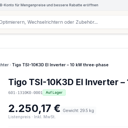
B-Konto für Mengenpreise und bessere Rabatte eröffnen
chter
Tigo TSI-10K3D EI Inverter – 10 kW three-phase
Tigo TSI-10K3D EI Inverter 
601-1310K0-0001
Auf Lager
2.250,17 €
Gewicht
:
29.5
kg
Listenpreis
·
Inkl. MwSt.