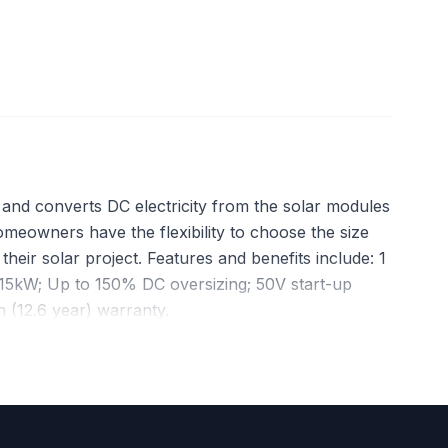
y and converts DC electricity from the solar modules
homeowners have the flexibility to choose the size
heir solar project. Features and benefits include: 1
r 15kW; Up to 150% DC oversizing; 50V start-up
th (12.6 year) warranty.