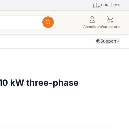
🇩🇪
EUR
|
Hilfe
Anmelden
Warenkorb
Support
– 10 kW three-phase