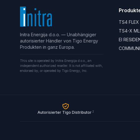
Produkt
TS4 FLEX
TS4-X ML
Initra Energija d.o.o. — Unabhängiger
EI RESID
autorisierter Händler von Tigo Energy
Produkten in ganz Europa.
COMMUNI
This site is operated by Initra Energija d.o.o., an
independent authorized reseller. It is not affiliated with,
endorsed by, or operated by Tigo Energy, Inc.
2
Autorisierter Tigo Distributor